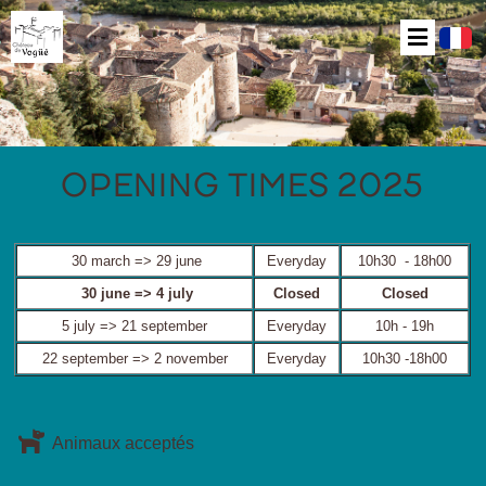
OPENING TIMES 2025
30 march => 29 june
Everyday
10h30 - 18h00
30 june => 4 july
Closed
Closed
5 july => 21 september
Everyday
10h - 19h
22 september => 2 november
Everyday
10h30 -18h00
Animaux acceptés