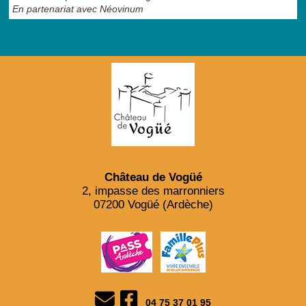
En partenariat avec Néovinum
Château de Vogüé
2, impasse des marronniers
07200 Vogüé (Ardèche)
04 75 37 01 95