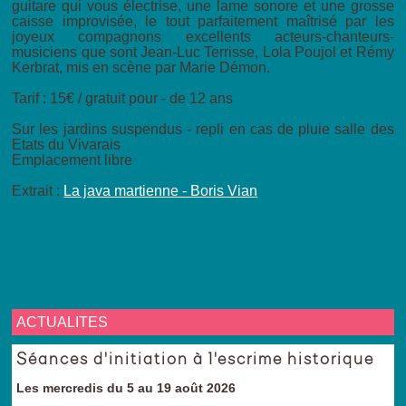
guitare qui vous électrise, une lame sonore et une grosse
caisse improvisée, le tout parfaitement maîtrisé par les
joyeux compagnons excellents acteurs-chanteurs-
musiciens que sont Jean-Luc Terrisse, Lola Poujol et Rémy
Kerbrat, mis en scène par Marie Démon.
Tarif : 15€ / gratuit pour - de 12 ans
Sur les jardins suspendus - repli en cas de pluie salle des
Etats du Vivarais
Emplacement libre
Extrait :
La java martienne - Boris Vian
ACTUALITES
Séances d'initiation à l'escrime historique
Les mercredis du 5 au 19 août 2026