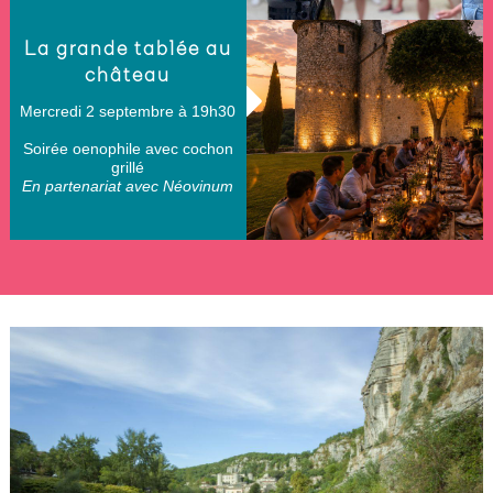
La grande tablée au
château
Mercredi 2 septembre à 19h30
Soirée oenophile avec cochon
grillé
En partenariat avec Néovinum