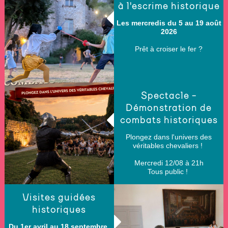
à l'escrime historique
Les mercredis du 5 au 19 août
2026
Prêt à croiser le fer ?
Spectacle -
Démonstration de
combats historiques
Plongez dans l'univers des
véritables chevaliers !
Mercredi 12/08 à 21h
Tous public !
Visites guidées
historiques
Du 1er avril au 18 septembre