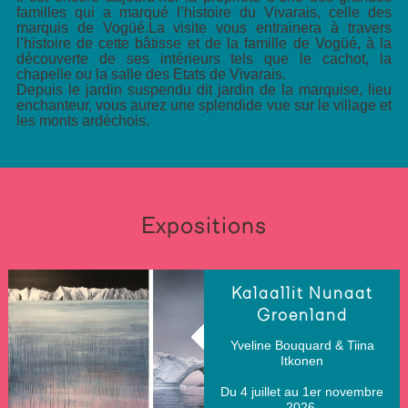
familles qui a marqué l’histoire du Vivarais, celle des
marquis de Vogüé.La visite vous entrainera à travers
l’histoire de cette bâtisse et de la famille de Vogüé, à la
découverte de ses intérieurs tels que le cachot, la
chapelle ou la salle des Etats de Vivarais.
Depuis le jardin suspendu dit jardin de la marquise, lieu
enchanteur, vous aurez une splendide vue sur le village et
les monts ardéchois.
Expositions
Kalaallit Nunaat
Groenland
Yveline Bouquard & Tiina
Itkonen
Du 4 juillet au 1er novembre
2026