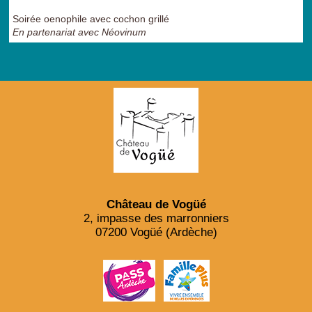
Soirée oenophile avec cochon grillé
En partenariat avec Néovinum
Château de Vogüé
2, impasse des marronniers
07200 Vogüé (Ardèche)