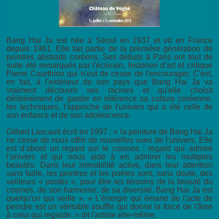
Bang Hai Ja est née à Séoul en 1937 et vit en France
depuis 1961. Elle fait partie de la première génération de
peintres abstraits coréens. Ses débuts à Paris ont tout de
suite été remarqués par l'écrivain, historien d’art et critique
Pierre Courthion qui n'eut de cesse de l'encourager. C'est,
en fait, à l'extérieur de son pays que Bang Hai Ja va
vraiment découvrir ses racines et qu'elle choisit
délibérément de garder en référence sa culture coréenne,
les techniques, l'approche de l'univers qui a été celle de
son enfance et de son adolescence.
Gilbert Lascault écrit en 1997 : « la peinture de Bang Hai Ja
ne cesse de nous offrir de nouvelles vues de l'univers. Elle
est d'abord un regard sur le cosmos : regard qui admire
l'univers et qui nous aide à en admirer les multiples
beautés. Dans leur immobilité active, dans leur attention
sans faille, les peintres et les poètes sont, sans doute, des
veilleurs « postés », pour être les témoins de la beauté du
cosmos, de son harmonie, de sa diversité. Bang Hai Ja est
quelqu'un qui veille ». « L'énergie qui émane de l'acte de
peindre est un véritable souffle qui donne la force de l'âme
à celui qui regarde. » dit l'artiste elle-même.