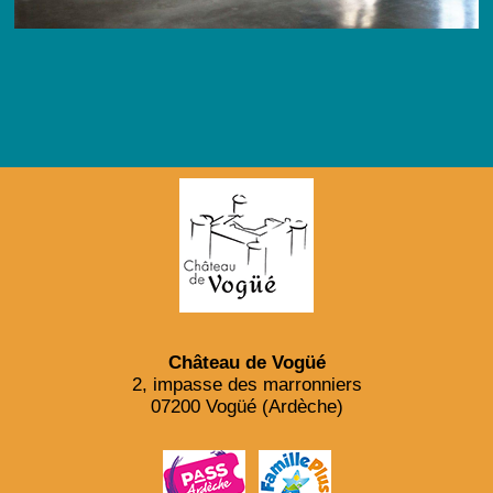
Château de Vogüé
2, impasse des marronniers
07200 Vogüé (Ardèche)