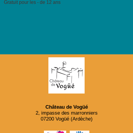
Gratuit pour les - de 12 ans
Château de Vogüé
2, impasse des marronniers
07200 Vogüé (Ardèche)