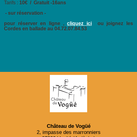
Tarifs :
10€ / Gratuit -16ans
- sur réservation -
pour réserver en ligne ,
cliquez ici
ou joignez les
Cordes en ballade au 04.72.07.84.53
Château de Vogüé
2, impasse des marronniers