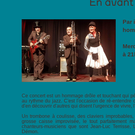
En avant l
Par 
hom
Merc
à 21
Ce concert est un hommage drôle et touchant qui pénè
au rythme du jazz. C'est l'occasion de ré-entendre
d'en découvrir d'autres qui disent l'urgence de vivre, l'
Un trombone à coulisse, des claviers improbables, 
grosse caisse improvisée, le tout parfaitement m
chanteurs-musiciens que sont Jean-Luc Terrisse,
Démon.