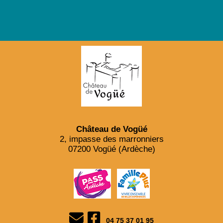
Château de Vogüé
2, impasse des marronniers
07200 Vogüé (Ardèche)
04 75 37 01 95