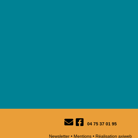
04 75 37 01 95
Newsletter
•
Mentions
•
Réalisation
axiweb