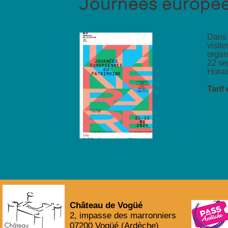
Journées europée
Dans 
visi
orga
22 se
Horai
Tarif
Château de Vogüé
2, impasse des marronniers
07200 Vogüé (Ardèche)