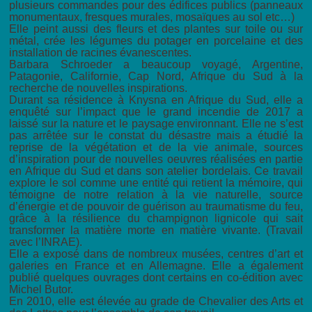
plusieurs commandes pour des édifices publics (panneaux
monumentaux, fresques murales, mosaïques au sol etc…)
Elle peint aussi des fleurs et des plantes sur toile ou sur
métal, crée les légumes du potager en porcelaine et des
installation de racines évanescentes.
Barbara Schroeder a beaucoup voyagé, Argentine,
Patagonie, Californie, Cap Nord, Afrique du Sud à la
recherche de nouvelles inspirations.
Durant sa résidence à Knysna en Afrique du Sud, elle a
enquêté sur l’impact que le grand incendie de 2017 a
laissé sur la nature et le paysage environnant. Elle ne s’est
pas arrêtée sur le constat du désastre mais a étudié la
reprise de la végétation et de la vie animale, sources
d’inspiration pour de nouvelles oeuvres réalisées en partie
en Afrique du Sud et dans son atelier bordelais. Ce travail
explore le sol comme une entité qui retient la mémoire, qui
témoigne de notre relation à la vie naturelle, source
d’énergie et de pouvoir de guérison au traumatisme du feu,
grâce à la résilience du champignon lignicole qui sait
transformer la matière morte en matière vivante. (Travail
avec l’INRAE).
Elle a exposé dans de nombreux musées, centres d’art et
galeries en France et en Allemagne. Elle a également
publié quelques ouvrages dont certains en co-édition avec
Michel Butor.
En 2010, elle est élevée au grade de Chevalier des Arts et