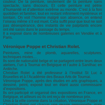
couleur. De la peinture, seulement de la peinture sans
spectacle, sans discours. Et cette peinture est pétrie
d’humanité et d’attention extrême au monde. C’est à la fois
quotidien et familier, tout en restant infiniment mystérieux et
lointain. On voit l’homme malgré son absence, on entend
l’oiseau même s’il est muet. Cela suffit pour que tout ne soit
pas désespérance, des instants de vie palpitants encore
ont été saisis dans le passage du temps.
Il a exposé dans de nombreuses galeries en Vendée et à
Paris.
Véronique Poppe et Christian Rolet.
Peintures, mine de plomb, aquarelles, sculptures,
techniques mixtes…
Ils sont de nationalité belge et se partagent entre leurs deux
ateliers, l’un à Tournai en Belgique et l’autre à Sanilhac en
Ardèche.
Christian Rolet a été professeur à l’Institut St Luc à
Bruxelles et à l’Académie des Beaux Arts de Tournai.
Véronique Poppe, après des études en arts graphiques, a
dessiné, peint, exposé tout en étant aussi commissaire
d’expositions.
Ils ont participé et organisé des expositions en France, en
Belgique, et ailleurs où ils ont reçu de nombreux prix.
Unis à la ville comme dans la création, Véronique Poppe et
Christian Rolet ont chacun une œuvre personnelle, mais