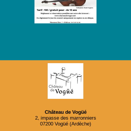
Château de Vogüé
2, impasse des marronniers
07200 Vogüé (Ardèche)