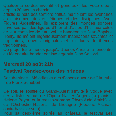
Quatuor à cordes inventif et généreux, les Voce créent
depuis 20 ans un chemin
artistique hors des sentiers battus, multipliant les aventures
au croisement des esthétiques et des disciplines. Avec
Figures Argentines, ils explorent des mondes sonores
traversés par des figures d’hier et d’aujourd’hui aux côtés
de leur complice de haut vol, le bandéoniste Jean-Baptiste
Henry. Ils mêlent ingénieusement inspirations savantes et
populaires, œuvres originales et relectures de thèmes
traditionnels.
Ce projet les a menés jusqu'à Buenos Aires à la rencontre
du légendaire bandonéoniste argentin Dino Saluzzi.
Mercredi 20 août 21h
Festival Rendez-vous des princes
Schubertiade : Mélodies et airs d’opéra autour de ‘’ la truite
‘’ de Franz Schubert
Ce soir, le souffle du Grand-Ouest s'invite à Vogüe avec
des artistes venus de l'Opéra Nantes-Angers (la pianiste
Hélène Peyrat et la mezzo-soprano Rhym Aïda Amich), et
de l'Orchestre National de Bretagne (Frédéric Alcaraz,
contrebassiste solo)
Pour sa deuxième soirée au château, le festival Les