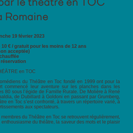
par le théâtre en TOC
la Romaine
che 19 février 2023
h
s 10 € / gratuit pour les moins de 12 ans
non acceptée)
 chauffée
réservation
HÉÂTRE en TOC
omédiens du Théâtre en Toc fondé en 1999 ont pour la
rt commencé leur aventure sur les planches dans les
s 80 sous l’égide de Famille Rurale. De Molière à René
aldia, de Dubillard à Goldoni en passant par Grumberg,
re en Toc s’est confronté, à travers un répertoire varié, à
ertissements aux spectateurs.
les membres du Théâtre en Toc se retrouvent régulièrement,
enthousiasme du théâtre, la saveur des mots et le plaisir