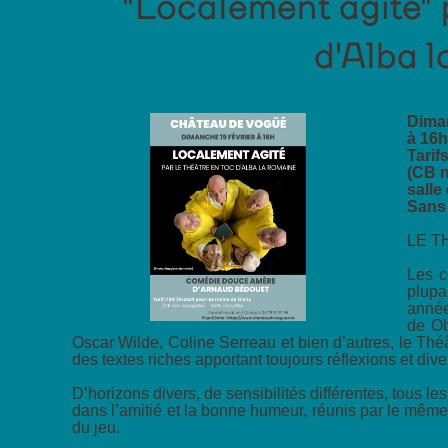
"Localement agité" 
d'Alba 
Diman
à 16
Tarif
(CB 
salle
Sans 
LE T
Les c
plupa
année
de Ob
Oscar Wilde, Coline Serreau et bien d’autres, le Théât
des textes riches apportant toujours réflexions et div
D’horizons divers, de sensibilités différentes, tous 
dans l’amitié et la bonne humeur, réunis par le même 
du jeu.