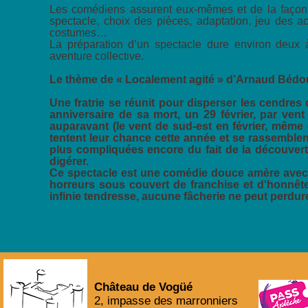
Les comédiens assurent eux-mêmes et de la façon l
spectacle, choix des pièces, adaptation, jeu des a
costumes…
La préparation d’un spectacle dure environ deux à
aventure collective.
Le thème de « Localement agité » d’Arnaud Bédo
Une fratrie se réunit pour disperser les cendres d
anniversaire de sa mort, un 29 février, par ven
auparavant (le vent de sud-est en février, même
tentent leur chance cette année et se rassemblent
plus compliquées encore du fait de la découverte
digérer.
Ce spectacle est une comédie douce amère avec d
horreurs sous couvert de franchise et d'honnêt
infinie tendresse, aucune fâcherie ne peut perdurer
Château de Vogüé
2, impasse des marronniers