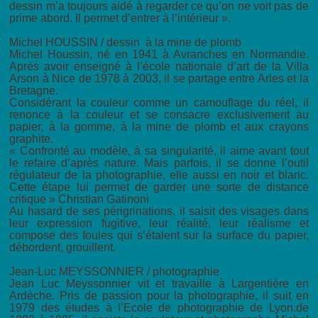
dessin m’a toujours aidé à regarder ce qu’on ne voit pas de
prime abord. Il permet d’entrer à l’intérieur ».
Michel HOUSSIN / dessin à la mine de plomb
Michel Houssin, né en 1941 à Avranches en Normandie.
Après avoir enseigné à l’école nationale d’art de la Villa
Arson à Nice de 1978 à 2003, il se partage entre Arles et la
Bretagne.
Considérant la couleur comme un camouflage du réel, il
renonce à la couleur et se consacre exclusivement au
papier, à la gomme, à la mine de plomb et aux crayons
graphite.
« Confronté au modèle, à sa singularité, il aime avant tout
le refaire d’après nature. Mais parfois, il se donne l’outil
régulateur de la photographie, elle aussi en noir et blanc.
Cette étape lui permet de garder une sorte de distance
critique » Christian Gatinoni
Au hasard de ses périgrinations, il saisit des visages dans
leur expression fugitive, leur réalité, leur réalisme et
compose des foules qui s’étalent sur la surface du papier,
débordent, grouillent.
Jean-Luc MEYSSONNIER / photographie
Jean Luc Meyssonnier vit et travaille à Largentière en
Ardèche. Pris de passion pour la photographie, il suit en
1979 des études à l’Ecole de photographie de Lyon.de