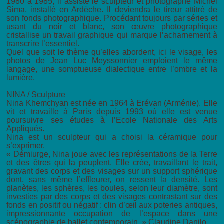
1980 à 1985, il assiste le sculpteur et photographe Michel
Sima, installé en Ardèche. Il deviendra le tireur attitré de
son fonds photographique. Procédant toujours par séries et
usant du noir et blanc, son œuvre photographique
cristallise un travail graphique qui marque l’acharnement à
transcrire l’essentiel.
Quel que soit le thème qu’elles abordent, ici le visage, les
photos de Jean Luc Meyssonnier emploient le même
langage, une somptueuse dialectique entre l’ombre et la
lumière.
NINA / Sculpture
Nina Khemchyan est née en 1964 à Erévan (Arménie). Elle
vit et travaille à Paris depuis 1993 où elle est venue
poursuivre ses études à l’Ecole Nationale des Arts
Appliqués.
Nina est un sculpteur qui a choisi la céramique pour
s’exprimer.
« Démiurge, Nina joue avec les représentations de la Terre
et des êtres qui la peuplent. Elle crée, travaillant le trait,
gravant des corps et des visages sur un support sphérique
dont, sans même l’effleurer, on ressent la densité. Les
planètes, les sphères, les boules, selon leur diamètre, sont
investies par des corps et des visages contrastant sur des
fonds en positif ou négatif : clin d’œil aux poteries antiques,
impressionnante occupation de l’espace dans une
scénographie de ballet contemporain. » Claudine Danilo