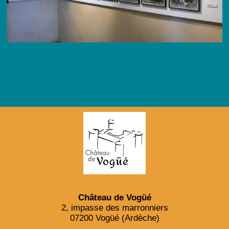
Château de Vogüé
2, impasse des marronniers
07200 Vogüé (Ardèche)